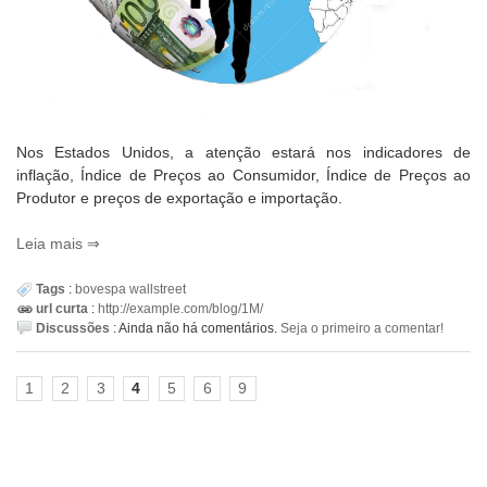
Nos Estados Unidos, a atenção estará nos indicadores de
inflação, Índice de Preços ao Consumidor, Índice de Preços ao
Produtor e preços de exportação e importação.
Leia mais
Tags
:
bovespa
wallstreet
url curta
:
http://example.com/blog/1M/
Discussões
:
Ainda não há comentários.
Seja o primeiro a comentar!
1
2
3
4
5
6
9