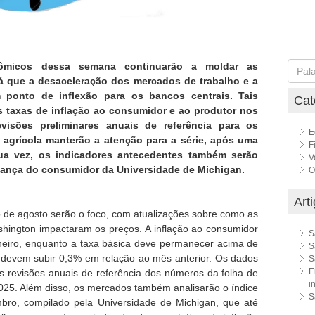
nômicos dessa semana continuarão a moldar as
 já que a desaceleração dos mercados de trabalho e a
m ponto de inflexão para os bancos centrais. Tais
Cat
 taxas de inflação ao consumidor e ao produtor nos
visões preliminares anuais de referência para os
E
agrícola manterão a atenção para a série, após uma
F
 sua vez, os indicadores antecedentes também serão
V
iança do consumidor da Universidade de Michigan.
O
Art
o de agosto serão o foco, com atualizações sobre como as
hington impactaram os preços. A inflação ao consumidor
S
neiro, enquanto a taxa básica deve permanecer acima de
S
 devem subir 0,3% em relação ao mês anterior. Os dados
S
E
as revisões anuais de referência dos números da folha de
i
25. Além disso, os mercados também analisarão o índice
S
bro, compilado pela Universidade de Michigan, que até