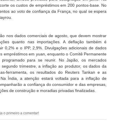
 corte os custos de empréstimos em 200 pontos-base. No
tentos ao voto de confiança da França, no qual se espera
Bayrou.
arão nos dados comerciais de agosto, que devem mostrar
ações quanto nas importações. A deflação também é
ir 0,2% e o IPP, 2,9%. Divulgações adicionais de dados
vos empréstimos em yuan, enquanto o Comitê Permanente
 programado para se reunir. No Japão, os mercados
 segundo trimestre, a inflação ao produtor, os dados da
nas-ferramenta, os resultados do Reuters Tankan e as
 Na Índia, a atenção estará voltada para a inflação de
acompanharão a confiança do consumidor e das empresas,
ações de construção e moradias privadas finalizadas.
ja o primeiro a comentar!