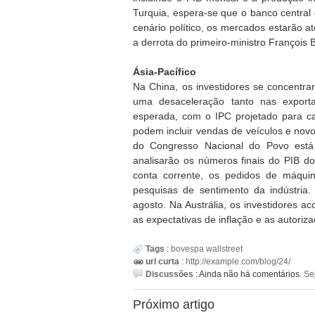
Turquia, espera-se que o banco central
cenário político, os mercados estarão a
a derrota do primeiro-ministro François 
Ásia-Pacífico
Na China, os investidores se concentr
uma desaceleração tanto nas export
esperada, com o IPC projetado para ca
podem incluir vendas de veículos e no
do Congresso Nacional do Povo está
analisarão os números finais do PIB do
conta corrente, os pedidos de máqui
pesquisas de sentimento da indústria.
agosto. Na Austrália, os investidores 
as expectativas de inflação e as autoriz
Tags
:
bovespa
wallstreet
url curta
:
http://example.com/blog/24/
Discussões
:
Ainda não há comentários.
Se
Próximo artigo