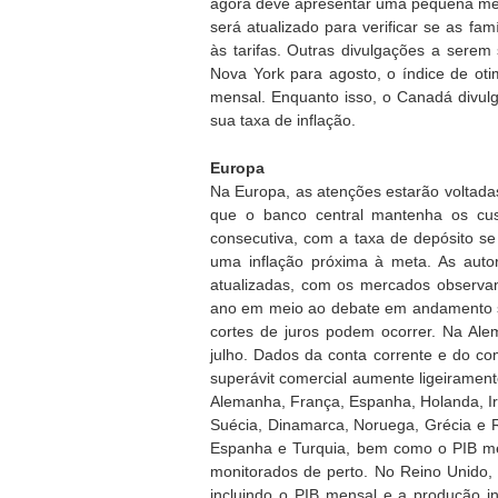
agora deve apresentar uma pequena melh
será atualizado para verificar se as f
às tarifas. Outras divulgações a serem
Nova York para agosto, o índice de ot
mensal. Enquanto isso, o Canadá divulg
sua taxa de inflação.
Europa
Na Europa, as atenções estarão voltada
que o banco central mantenha os cus
consecutiva, com a taxa de depósito 
uma inflação próxima à meta. As aut
atualizadas, com os mercados observan
ano em meio ao debate em andamento so
cortes de juros podem ocorrer. Na Ale
julho. Dados da conta corrente e do c
superávit comercial aumente ligeiramen
Alemanha, França, Espanha, Holanda, Ir
Suécia, Dinamarca, Noruega, Grécia e Rú
Espanha e Turquia, bem como o PIB me
monitorados de perto. No Reino Unido, 
incluindo o PIB mensal e a produção in