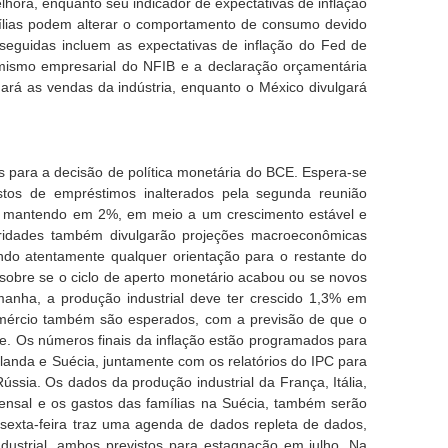
ora, enquanto seu indicador de expectativas de inflação
amílias podem alterar o comportamento de consumo devido
 seguidas incluem as expectativas de inflação do Fed de
imismo empresarial do NFIB e a declaração orçamentária
ará as vendas da indústria, enquanto o México divulgará
s para a decisão de política monetária do BCE. Espera-se
tos de empréstimos inalterados pela segunda reunião
se mantendo em 2%, em meio a um crescimento estável e
oridades também divulgarão projeções macroeconômicas
do atentamente qualquer orientação para o restante do
bre se o ciclo de aperto monetário acabou ou se novos
manha, a produção industrial deve ter crescido 1,3% em
omércio também são esperados, com a previsão de que o
te. Os números finais da inflação estão programados para
landa e Suécia, juntamente com os relatórios do IPC para
ssia. Os dados da produção industrial da França, Itália,
nsal e os gastos das famílias na Suécia, também serão
sexta-feira traz uma agenda de dados repleta de dados,
dustrial, ambos previstos para estagnação em julho. Na