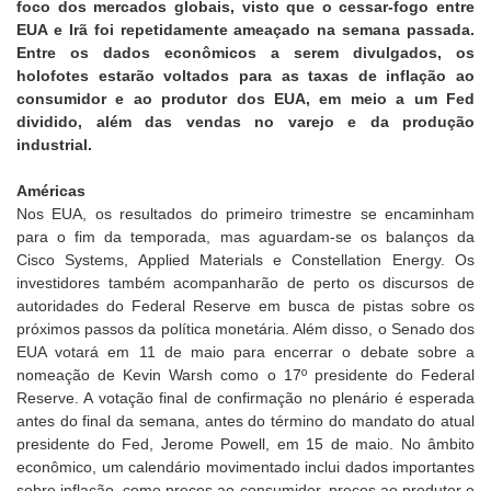
foco dos mercados globais, visto que o cessar-fogo entre
EUA e Irã foi repetidamente ameaçado na semana passada.
Entre os dados econômicos a serem divulgados, os
holofotes estarão voltados para as taxas de inflação ao
consumidor e ao produtor dos EUA, em meio a um Fed
dividido, além das vendas no varejo e da produção
industrial.
Américas
Nos EUA, os resultados do primeiro trimestre se encaminham
para o fim da temporada, mas aguardam-se os balanços da
Cisco Systems, Applied Materials e Constellation Energy. Os
investidores também acompanharão de perto os discursos de
autoridades do Federal Reserve em busca de pistas sobre os
próximos passos da política monetária. Além disso, o Senado dos
EUA votará em 11 de maio para encerrar o debate sobre a
nomeação de Kevin Warsh como o 17º presidente do Federal
Reserve. A votação final de confirmação no plenário é esperada
antes do final da semana, antes do término do mandato do atual
presidente do Fed, Jerome Powell, em 15 de maio. No âmbito
econômico, um calendário movimentado inclui dados importantes
sobre inflação, como preços ao consumidor, preços ao produtor e