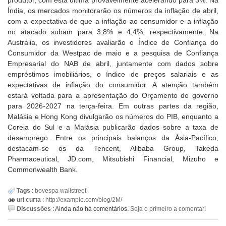
produtor, com esta última provavelmente acelerando para 3%. Na
Índia, os mercados monitorarão os números da inflação de abril,
com a expectativa de que a inflação ao consumidor e a inflação
no atacado subam para 3,8% e 4,4%, respectivamente. Na
Austrália, os investidores avaliarão o Índice de Confiança do
Consumidor da Westpac de maio e a pesquisa de Confiança
Empresarial do NAB de abril, juntamente com dados sobre
empréstimos imobiliários, o índice de preços salariais e as
expectativas de inflação do consumidor. A atenção também
estará voltada para a apresentação do Orçamento do governo
para 2026-2027 na terça-feira. Em outras partes da região,
Malásia e Hong Kong divulgarão os números do PIB, enquanto a
Coreia do Sul e a Malásia publicarão dados sobre a taxa de
desemprego. Entre os principais balanços da Ásia-Pacífico,
destacam-se os da Tencent, Alibaba Group, Takeda
Pharmaceutical, JD.com, Mitsubishi Financial, Mizuho e
Commonwealth Bank.
Tags
:
bovespa
wallstreet
url curta
:
http://example.com/blog/2M/
Discussões
:
Ainda não há comentários.
Seja o primeiro a comentar!